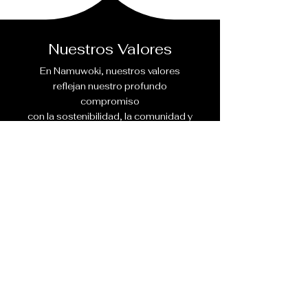
Nuestros Valores
En Namuwoki, nuestros valores
reflejan nuestro profundo
compromiso
con la sostenibilidad, la comunidad y
la satisfacción de los huéspedes.
Damos prioridad a la protección del
medio ambiente, al compromiso
local
y a ofrecer experiencias
excepcionales a nuestros
huéspedes.
Con integridad, respeto y
dedicación, nos esforzamos por
encarnar e